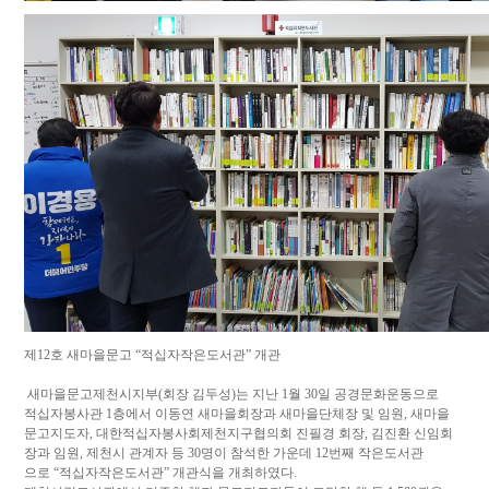
제12호 새마을문고 “적십자작은도서관” 개관
새마을문고제천시지부(회장 김두성)는 지난 1월 30일 공경문화운동으로
적십자봉사관 1층에서 이동연 새마을회장과 새마을단체장 및 임원, 새마을
문고지도자, 대한적십자봉사회제천지구협의회 진필경 회장, 김진환 신임회
장과 임원, 제천시 관계자 등 30명이 참석한 가운데 12번째 작은도서관
으로 “적십자작은도서관” 개관식을 개최하였다.