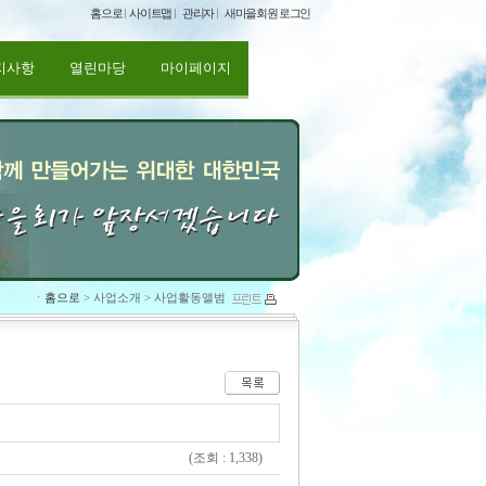
홈으로
사이트맵
관리자
새마을회원 로그인
지사항
열린마당
마이페이지
ㆍ
홈으로
> 사업소개 > 사업활동앨범
(조회 : 1,338)