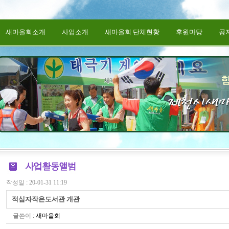
새마을회소개
사업소개
새마을회 단체현황
후원마당
공
작성일 : 20-01-31 11:19
적십자작은도서관 개관
글쓴이 :
새마을회