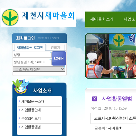
새마을회소개
사업소
새마을운동소개
작성일 : 20-07-13 15:59
사업활동안내
코로나-19 확산방지 소
주요업적보기
사업활동앨범
글쓴이 :
새마을회