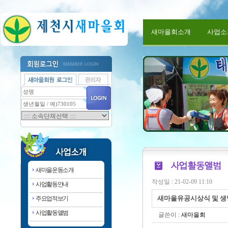
새마을회소개
사업소
새마을운동소개
작성일 : 21-02-09 11:10
사업활동안내
새마을유공시상식 및 
주요업적보기
사업활동앨범
글쓴이 :
새마을회