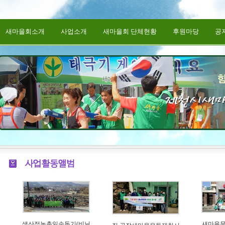
새마을회소개
사업소개
새마을회 단체현황
후원마당
공
생산적농촌일손돕기(비닐
새마을