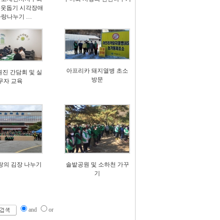
웃돕기 시각장애
사랑나누기 …
아프리카 돼지열병 초소
원진 간담회 및 실
방문
무자 교육
사랑의 김장 나누기
솔밭공원 및 소하천 가꾸
기
and
or