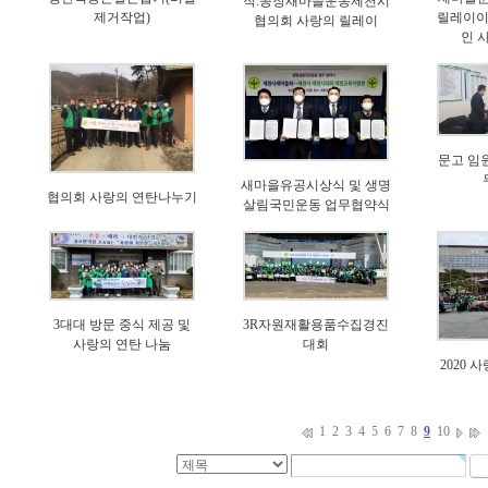
직.공장새마을운동제천시
제거작업)
릴레이이
협의회 사랑의 릴레이
인 
문고 임
새마을유공시상식 및 생명
협의회 사랑의 연탄나누기
살림국민운동 업무협약식
3대대 방문 중식 제공 및
3R자원재활용품수집경진
사랑의 연탄 나눔
대회
2020 
1
2
3
4
5
6
7
8
9
10