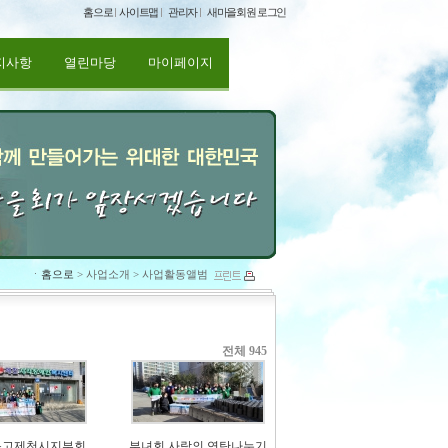
홈으로
사이트맵
관리자
새마을회원 로그인
지사항
열린마당
마이페이지
ㆍ
홈으로
> 사업소개 > 사업활동앨범
전체 945
문고제천시지부회
부녀회 사랑의 연탄나누기